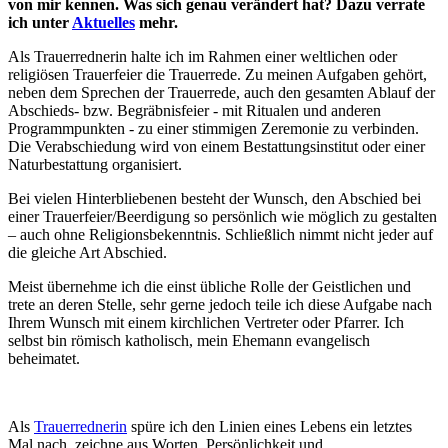
von mir kennen. Was sich genau verändert hat? Dazu verrate
ich unter
Aktuelles
mehr.
Als Trauerrednerin halte ich im Rahmen einer weltlichen oder
religiösen Trauerfeier die Trauerrede. Zu meinen Aufgaben gehört,
neben dem Sprechen der Trauerrede, auch den gesamten Ablauf der
Abschieds- bzw. Begräbnisfeier - mit Ritualen und anderen
Programmpunkten - zu einer stimmigen Zeremonie zu verbinden.
Die Verabschiedung wird von einem Bestattungsinstitut oder einer
Naturbestattung organisiert.
Bei vielen Hinterbliebenen besteht der Wunsch, den Abschied bei
einer Trauerfeier/Beerdigung so persönlich wie möglich zu gestalten
– auch ohne Religionsbekenntnis. Schließlich nimmt nicht jeder auf
die gleiche Art Abschied.
Meist übernehme ich die einst übliche Rolle der Geistlichen und
trete an deren Stelle, sehr gerne jedoch teile ich diese Aufgabe nach
Ihrem Wunsch mit einem kirchlichen Vertreter oder Pfarrer. Ich
selbst bin römisch katholisch, mein Ehemann evangelisch
beheimatet.
Als
Trauerrednerin
spüre ich den Linien eines Lebens ein letztes
Mal nach, zeichne aus Worten, Persönlichkeit und